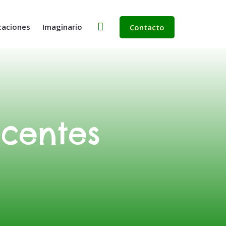
caciones
Imaginario
Contacto
scentes