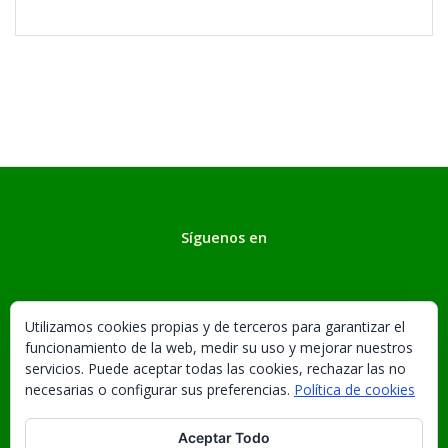
Síguenos en
Utilizamos cookies propias y de terceros para garantizar el
2009-2026. Esta obra está bajo una
licencia
funcionamiento de la web, medir su uso y mejorar nuestros
de Creative Commons
.
Aviso legal.
servicios. Puede aceptar todas las cookies, rechazar las no
necesarias o configurar sus preferencias.
Política de cookies
Quiénes somos
Aceptar Todo