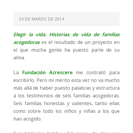
P
24 DE MARZO DE 2014
O
Elegir la vida. Historias de vida de familias
S
acogedoras
es el resultado de un proyecto en
T
el que mucha gente ha puesto parte de su
E
alma.
D
O
La
Fundación Acrescere
me contrató para
N
escribirlo. Pero mi mérito esta vez no va mucho
más allá de haber puesto palabras y estructura
a los testimonios de seis familias acogedoras.
Seis familias honestas y valientes, tanto ellas
como sobre todo los niños y niñas a los que
han acogido.