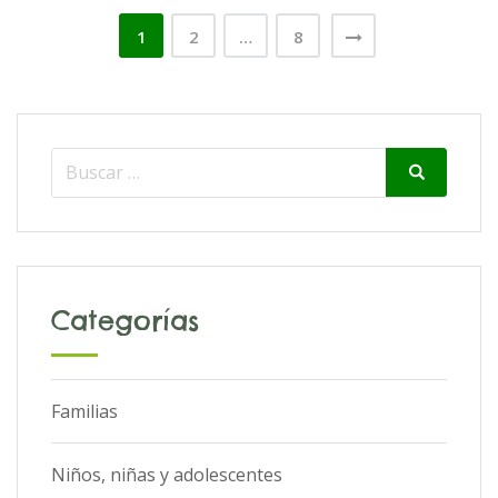
Paginación
1
2
…
8
de
entradas
Search
Search
for:
Categorías
Familias
Niños, niñas y adolescentes