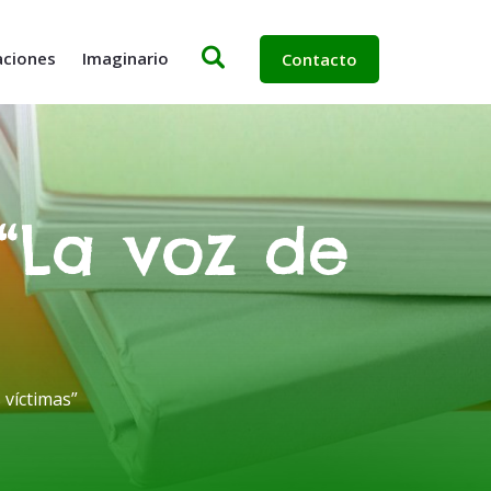
aciones
Imaginario
Contacto
“La voz de
 víctimas”