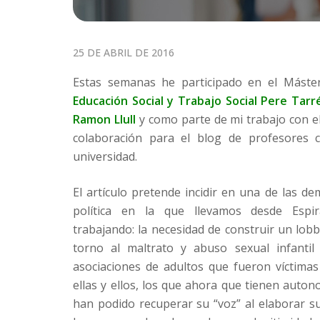
P
25 DE ABRIL DE 2016
O
Estas semanas he participado en el Máste
S
Educación Social y Trabajo Social Pere Tarr
T
Ramon Llull
y como parte de mi trabajo con e
E
colaboración para el blog de profesores 
D
universidad.
O
N
El artículo pretende incidir en una de las d
política en la que llevamos desde Espi
trabajando: la necesidad de construir un lobby
torno al maltrato y abuso sexual infantil 
asociaciones de adultos que fueron víctimas
ellas y ellos, los que ahora que tienen auton
han podido recuperar su “voz” al elaborar su