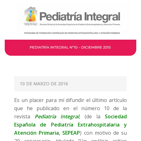
P
10 DE MARZO DE 2016
O
Es un placer para mí difundir el último artículo
S
que he publicado en el número 10 de la
T
revista
Pediatría Integral
, (de la
Sociedad
E
Española de Pediatría Extrahospitalaria y
D
Atención Primaria, SEPEAP
) con motivo de su
O