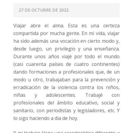
P
27 DE OCTUBRE DE 2022
O
Viajar abre el alma. Esta es una certeza
S
compartida por mucha gente. En mi vida, viajar
T
ha sido además una vocación en cierto modo y,
E
desde luego, un privilegio y una enseñanza.
D
Durante unos años viajé por todo el mundo
O
(casi cuarenta países de cuatro continentes)
N
dando formaciones a profesionales que, de un
modo u otro, trabajaban para la prevención y
erradicación de la violencia contra los niños,
niñas y adolescentes. Trabajé con
profesionales del ámbito educativo, social y
sanitario, con periodistas y legisladores, etc. Y
lo sigo haciendo a día de hoy.
Y mi trabajo tiene una característica diferente a