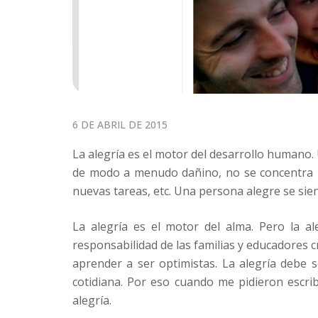
P
6 DE ABRIL DE 2015
O
La alegría es el motor del desarrollo humano. 
S
de modo a menudo dañino, no se concentra n
T
nuevas tareas, etc. Una persona alegre se sie
E
D
La alegría es el motor del alma. Pero la a
O
responsabilidad de las familias y educadores 
N
aprender a ser optimistas. La alegría debe 
cotidiana. Por eso cuando me pidieron escrib
alegría.